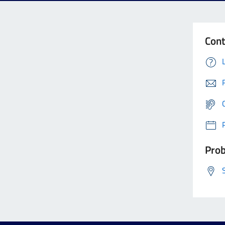
Cont
Prob