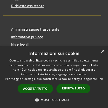
Richiesta assistenza
Amministrazione trasparente
Informativa privacy
Note legali
×
Dichiarazione di accessibilità
Informazioni sui cookie
Questo sito web utilizza cookie tecnici e assimilati strettamente
necessari al corretto funzionamento e alla navigazione del sito,
nonché un cookie tecnico analitico al solo fine di elaborare
informazioni statistiche, aggregate e anonime.
RSS
Copyright © 2026 • Città di
Per maggiori dettagli, può consultare la cookie policy al seguente
link
Accessibilità
Civitavecchia • Powered by
Privacy
Municipium
Accesso
•
RIFIUTA TUTTO
ACCETTA TUTTO
Cookie
redazione
Mappa del sito
MOSTRA DETTAGLI