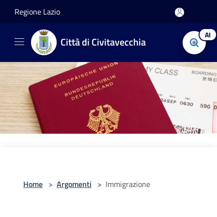
Salta al contenuto principale
Regione Lazio
AI
Città di Civitavecchia
Home
>
Argomenti
>
Immigrazione