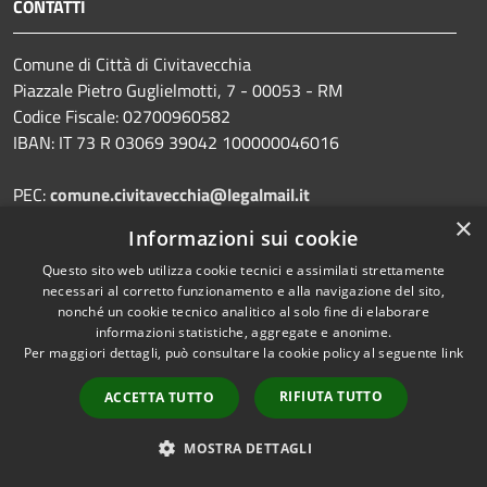
CONTATTI
Comune di Città di Civitavecchia
Piazzale Pietro Guglielmotti, 7 - 00053 - RM
Codice Fiscale: 02700960582
IBAN: IT 73 R 03069 39042 100000046016
PEC:
comune.civitavecchia@legalmail.it
×
Informazioni sui cookie
Portineria comune: +39 0766590237
Questo sito web utilizza cookie tecnici e assimilati strettamente
necessari al corretto funzionamento e alla navigazione del sito,
nonché un cookie tecnico analitico al solo fine di elaborare
informazioni statistiche, aggregate e anonime.
Prenotazione appuntamento
Per maggiori dettagli, può consultare la cookie policy al seguente
link
Segnalazione disservizio
RIFIUTA TUTTO
ACCETTA TUTTO
Leggi le FAQ
Richiesta assistenza
MOSTRA DETTAGLI