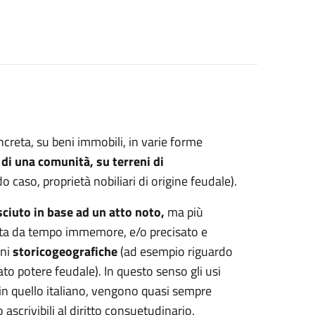
ncreta, su beni immobili, in varie forme
di una comunità, su terreni di
 caso, proprietà nobiliari di origine feudale).
ciuto in base ad un atto noto,
ma più
data da tempo immemore, e/o precisato e
oni
storicogeografiche
(ad esempio riguardo
to potere feudale). In questo senso gli usi
, in quello italiano, vengono quasi sempre
ascrivibili al diritto consuetudinario.