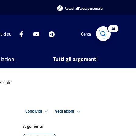
Accedi all'area personale
AI
uici su
Cerca
lazioni
Tutti gli argomenti
 soli"
Condividi
Vedi azioni
Argomenti: