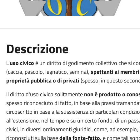
Descrizione
L'
uso civico
è un diritto di godimento collettivo che si co
(caccia, pascolo, legnatico, semina),
spettanti ai membri 
proprietà pubblica o di privati
(spesso, in questo secondo
Il diritto d'uso civico solitamente
non è prodotto o conos
spesso riconosciuto di fatto, in base alla prassi traman
circoscritto in base alla sussistenza di particolari condizi
all'estensione, nel tempo e su un certo fondo, di un passa
civici, in diversi ordinamenti giuridici, come, ad esempio
riconosciuti sulla base
della fonte-fatto,
e come tali sono 