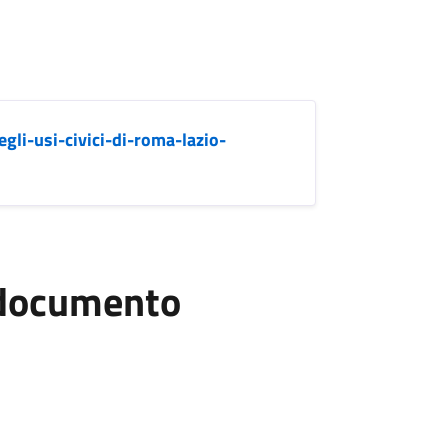
gli-usi-civici-di-roma-lazio-
l documento