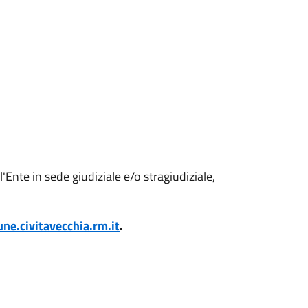
l'Ente in sede giudiziale e/o stragiudiziale,
ne.civitavecchia.rm.it
.