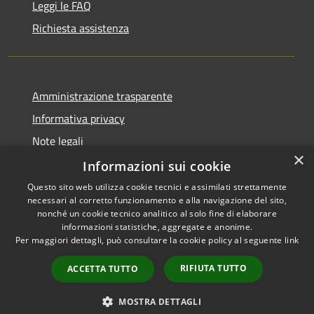
Leggi le FAQ
Richiesta assistenza
Amministrazione trasparente
Informativa privacy
Note legali
×
Dichiarazione di accessibilità
Informazioni sui cookie
Questo sito web utilizza cookie tecnici e assimilati strettamente
necessari al corretto funzionamento e alla navigazione del sito,
nonché un cookie tecnico analitico al solo fine di elaborare
informazioni statistiche, aggregate e anonime.
RSS
Copyright © 2026 • Città di
Per maggiori dettagli, può consultare la cookie policy al seguente
link
Accessibilità
Civitavecchia • Powered by
Privacy
Municipium
Accesso
•
RIFIUTA TUTTO
ACCETTA TUTTO
Cookie
redazione
Mappa del sito
MOSTRA DETTAGLI