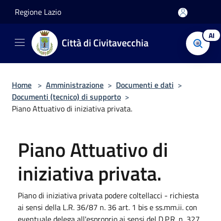
Salta al contenuto principale
Regione Lazio
AI
Città di Civitavecchia
Home
>
Amministrazione
>
Documenti e dati
>
Documenti (tecnico) di supporto
>
Piano Attuativo di iniziativa privata.
Piano Attuativo di
iniziativa privata.
Piano di iniziativa privata podere coltellacci - richiesta
ai sensi della L.R. 36/87 n. 36 art. 1 bis e ss.mm.ii. con
eventuale delega all'esproprio ai sensi del D.P.R. n. 327