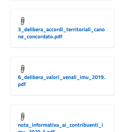
3_delibera_accordi_territoriali_cano
ne_concordato.pdf
6_delibera_valori_venali_imu_2019.
pdf
nota_informativa_ai_contribuenti_i
mu_2020-1.pdf