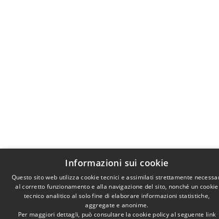
Informazioni sui cookie
Questo sito web utilizza cookie tecnici e assimilati strettamente necessa
al corretto funzionamento e alla navigazione del sito, nonché un cookie
tecnico analitico al solo fine di elaborare informazioni statistiche,
aggregate e anonime.
Per maggiori dettagli, può consultare la cookie policy al seguente
link