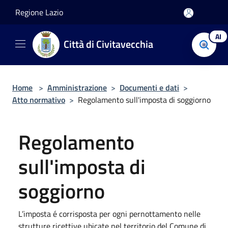
Salta al contenuto principale
Regione Lazio
AI
Città di Civitavecchia
Home
>
Amministrazione
>
Documenti e dati
>
Atto normativo
>
Regolamento sull'imposta di soggiorno
Regolamento
sull'imposta di
soggiorno
L’imposta é corrisposta per ogni pernottamento nelle
strutture ricettive ubicate nel territorio del Comune di