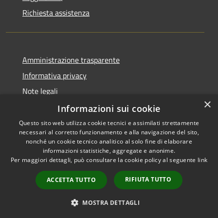
Richiesta assistenza
Amministrazione trasparente
Informativa privacy
Note legali
×
Dichiarazione di accessibilità
Informazioni sui cookie
Questo sito web utilizza cookie tecnici e assimilati strettamente
necessari al corretto funzionamento e alla navigazione del sito,
nonché un cookie tecnico analitico al solo fine di elaborare
informazioni statistiche, aggregate e anonime.
RSS
Copyright © 2026 • Città di
Per maggiori dettagli, può consultare la cookie policy al seguente
link
Accessibilità
Civitavecchia • Powered by
Privacy
Municipium
Accesso
•
RIFIUTA TUTTO
ACCETTA TUTTO
Cookie
redazione
Mappa del sito
MOSTRA DETTAGLI