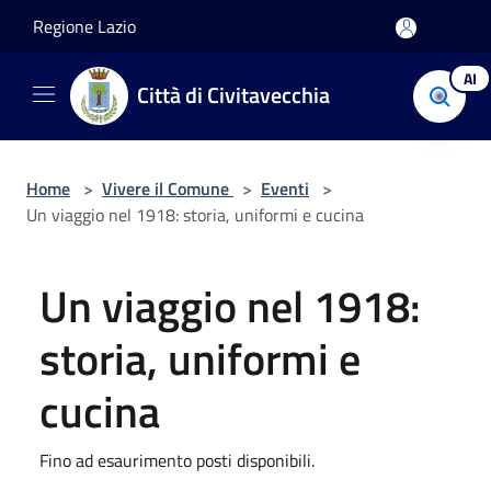
Salta al contenuto principale
Regione Lazio
AI
Città di Civitavecchia
Home
>
Vivere il Comune
>
Eventi
>
Un viaggio nel 1918: storia, uniformi e cucina
Un viaggio nel 1918:
storia, uniformi e
cucina
Fino ad esaurimento posti disponibili.