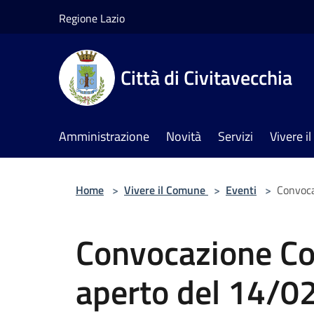
Salta al contenuto principale
Regione Lazio
Città di Civitavecchia
Amministrazione
Novità
Servizi
Vivere 
Home
>
Vivere il Comune
>
Eventi
>
Convoca
Convocazione Co
aperto del 14/0