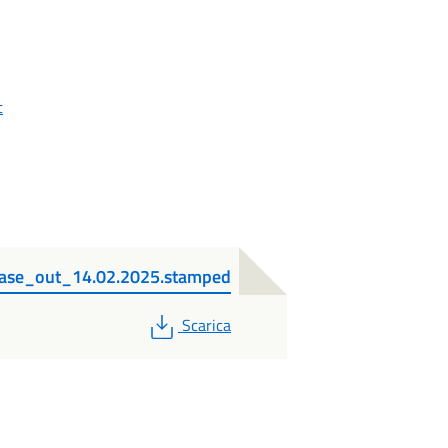
t
e_out_14.02.2025.stamped
PDF
Scarica