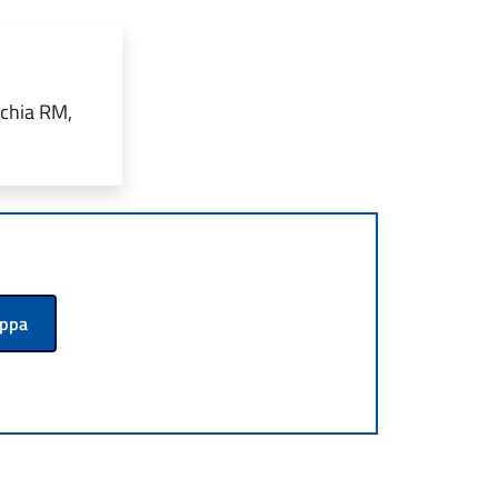
cchia RM,
appa