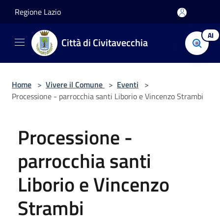
Salta al contenuto principale
Regione Lazio
AI
Città di Civitavecchia
Home
>
Vivere il Comune
>
Eventi
>
Processione - parrocchia santi Liborio e Vincenzo Strambi
Processione -
parrocchia santi
Liborio e Vincenzo
Strambi