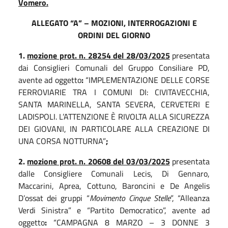
Vomero.
ALLEGATO “A” – MOZIONI, INTERROGAZIONI E
ORDINI DEL GIORNO
1.
mozione prot. n. 28254 del 28/03/2025
presentata
dai Consiglieri Comunali del Gruppo Consiliare PD,
avente ad oggetto
:
“IMPLEMENTAZIONE DELLE CORSE
FERROVIARIE TRA I COMUNI DI: CIVITAVECCHIA,
SANTA MARINELLA, SANTA SEVERA, CERVETERI E
LADISPOLI. L’ATTENZIONE È RIVOLTA ALLA SICUREZZA
DEI GIOVANI, IN PARTICOLARE ALLA CREAZIONE DI
UNA CORSA NOTTURNA”
;
2.
mozione prot. n. 20608 del 03/03/2025
presentata
dalle Consigliere Comunali Lecis, Di Gennaro,
Maccarini, Aprea, Cottuno, Baroncini e De Angelis
D’ossat dei gruppi “
Movimento Cinque Stelle
”, “Alleanza
Verdi Sinistra” e “Partito Democratico”, avente ad
oggetto
:
“CAMPAGNA 8 MARZO – 3 DONNE 3