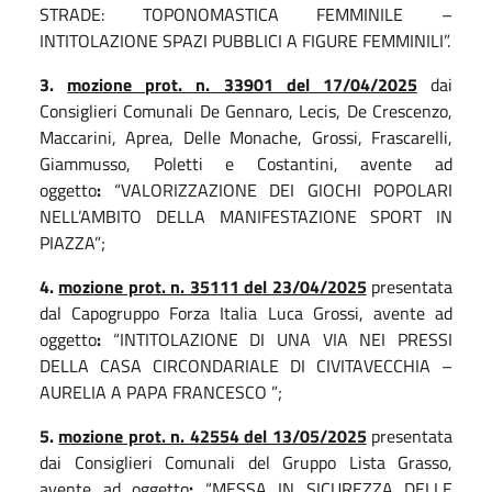
STRADE: TOPONOMASTICA FEMMINILE –
INTITOLAZIONE SPAZI PUBBLICI A FIGURE FEMMINILI”.
3.
mozione prot. n. 33901 del 17/04/2025
dai
Consiglieri Comunali De Gennaro, Lecis, De Crescenzo,
Maccarini, Aprea, Delle Monache, Grossi, Frascarelli,
Giammusso, Poletti e Costantini, avente ad
oggetto
:
“VALORIZZAZIONE DEI GIOCHI POPOLARI
NELL’AMBITO DELLA MANIFESTAZIONE SPORT IN
PIAZZA”;
4.
mozione prot. n. 35111 del 23/04/2025
presentata
dal Capogruppo Forza Italia Luca Grossi, avente ad
oggetto
:
“INTITOLAZIONE DI UNA VIA NEI PRESSI
DELLA CASA CIRCONDARIALE DI CIVITAVECCHIA –
AURELIA A PAPA FRANCESCO ”;
5.
mozione prot. n. 42554 del 13/05/2025
presentata
dai Consiglieri Comunali del Gruppo Lista Grasso,
avente ad oggetto
:
“MESSA IN SICUREZZA DELLE