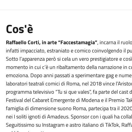
Cos'è
Raffaello Corti, in arte “Faccestamagia”
, incarna il ruo
infatti impacciato, estraniato e comico coinvolgendo il pu
Sotto l’apparenza però si cela un vero prestigiatore e co
momento in cui c’è un ribaltamento della narrazione in cu
emoziona. Dopo anni passati a sperimentare gag e numeri c
laboratori teatrali comici di Roma, nel 2018 vince l’Aristo
programma televisivo “Tu si que vales”, fa parte del cast 
Festival del Cabaret Emergente di Modena e il Premio Taki
famiglia di dimensione suono Roma, partecipa tra il 2020 
nei I soliti ignoti di Amadeus. Sponsor con i quali ha col
Seguitissimo su Instagram e astro italiano di TikTok, Raffael