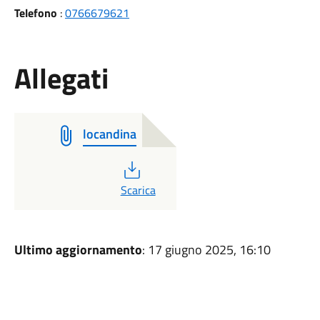
Telefono
:
0766679621
Allegati
locandina
PDF
Scarica
Ultimo aggiornamento
: 17 giugno 2025, 16:10