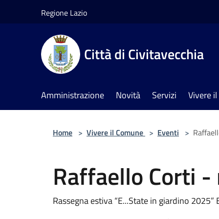
Salta al contenuto principale
Regione Lazio
Città di Civitavecchia
Amministrazione
Novità
Servizi
Vivere 
Home
>
Vivere il Comune
>
Eventi
>
Raffael
Raffaello Corti 
Rassegna estiva “E...State in giardino 2025” E