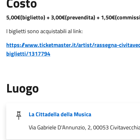
Costo
5,00€(biglietto) + 3,00€(prevendita) + 1,50€(commissi
I biglietti sono acquistabili al link:
https://www.ticketmaster.it/artist/rassegna-civitavec
biglietti/1317794
Luogo
La Cittadella della Musica
Via Gabriele D'Annunzio, 2, 00053 Civitavecchia