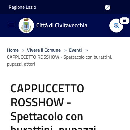
Salta al contenuto principale
Regione Lazio
AI
Città di Civitavecchia
Home
>
Vivere il Comune
>
Eventi
>
CAPPUCCETTO ROSSHOW - Spettacolo con burattini,
pupazzi, attori
CAPPUCCETTO
ROSSHOW -
Spettacolo con
burattini, pupazzi,