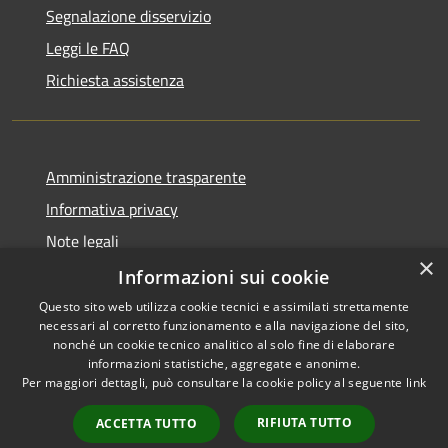
Segnalazione disservizio
Leggi le FAQ
Richiesta assistenza
Amministrazione trasparente
Informativa privacy
Note legali
×
Dichiarazione di accessibilità
Informazioni sui cookie
Questo sito web utilizza cookie tecnici e assimilati strettamente
necessari al corretto funzionamento e alla navigazione del sito,
nonché un cookie tecnico analitico al solo fine di elaborare
informazioni statistiche, aggregate e anonime.
RSS
Copyright © 2026 • Città di
Per maggiori dettagli, può consultare la cookie policy al seguente
link
Accessibilità
Civitavecchia • Powered by
Privacy
Municipium
Accesso
•
RIFIUTA TUTTO
ACCETTA TUTTO
Cookie
redazione