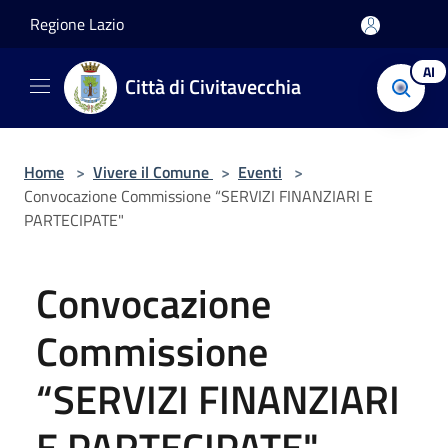
Salta al contenuto principale
Regione Lazio
AI
Città di Civitavecchia
Home
>
Vivere il Comune
>
Eventi
>
Convocazione Commissione “SERVIZI FINANZIARI E
PARTECIPATE"
Convocazione
Commissione
“SERVIZI FINANZIARI
E PARTECIPATE"