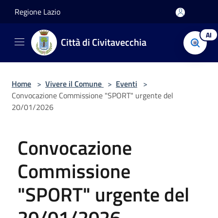
Salta al contenuto principale
Regione Lazio
AI
Città di Civitavecchia
Home
>
Vivere il Comune
>
Eventi
>
Convocazione Commissione "SPORT" urgente del
20/01/2026
Convocazione
Commissione
"SPORT" urgente del
20/01/2026