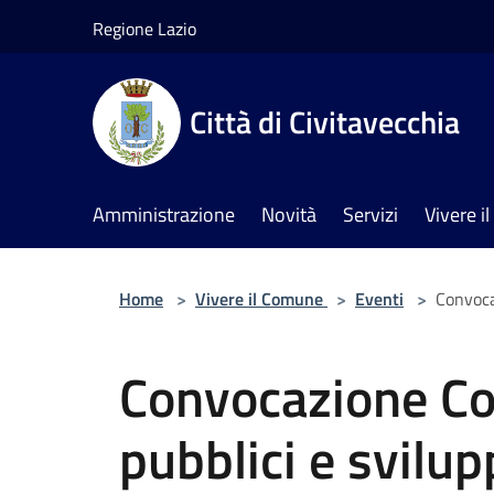
Salta al contenuto principale
Regione Lazio
Città di Civitavecchia
Amministrazione
Novità
Servizi
Vivere 
Home
>
Vivere il Comune
>
Eventi
>
Convoca
Convocazione Co
pubblici e svilu