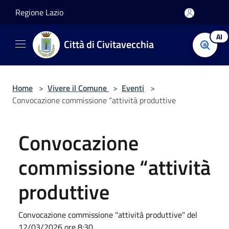
Salta al contenuto principale
Regione Lazio
AI
Città di Civitavecchia
Home
>
Vivere il Comune
>
Eventi
>
Convocazione commissione “attività produttive
Convocazione
commissione “attività
produttive
Convocazione commissione "attività produttive" del
12/03/2026 ore 8:30.