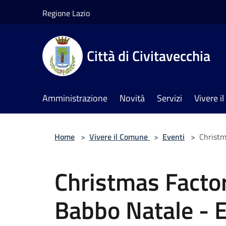
Salta al contenuto principale
Regione Lazio
Città di Civitavecchia
Amministrazione
Novità
Servizi
Vivere 
Home
>
Vivere il Comune
>
Eventi
>
Christm
Christmas Factor
Babbo Natale - Es