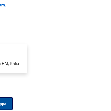
om.
 RM, Italia
appa