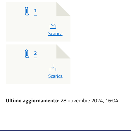
1
PDF
Scarica
2
PDF
Scarica
Ultimo aggiornamento
: 28 novembre 2024, 16:04