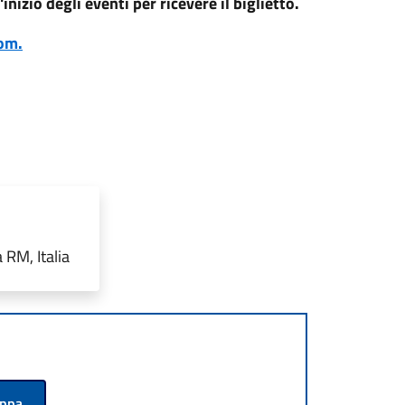
inizio degli eventi per ricevere il biglietto.
om.
 RM, Italia
appa