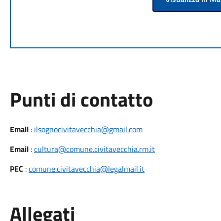
Punti di contatto
Email
:
ilsognocivitavecchia@gmail.com
Email
:
cultura@comune.civitavecchia.rm.it
PEC
:
comune.civitavecchia@legalmail.it
Allegati