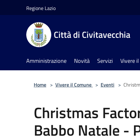
Salta al contenuto principale
Regione Lazio
Città di Civitavecchia
Amministrazione
Novità
Servizi
Vivere 
Home
>
Vivere il Comune
>
Eventi
>
Christm
Christmas Factor
Babbo Natale - P