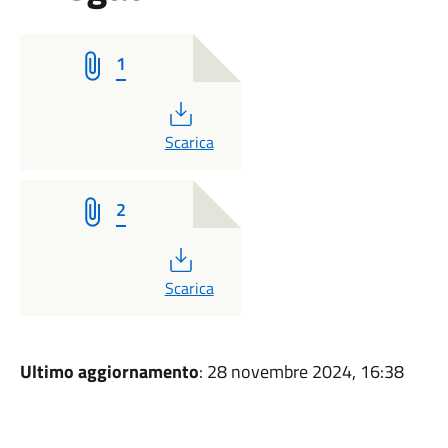
1
PDF
Scarica
2
PDF
Scarica
Ultimo aggiornamento
: 28 novembre 2024, 16:38