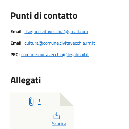
Punti di contatto
Email
:
ilsognocivitavecchia@gmail.com
Email
:
cultura@comune.civitavecchia.rm.it
PEC
:
comune.civitavecchia@legalmail.it
Allegati
1
PDF
Scarica