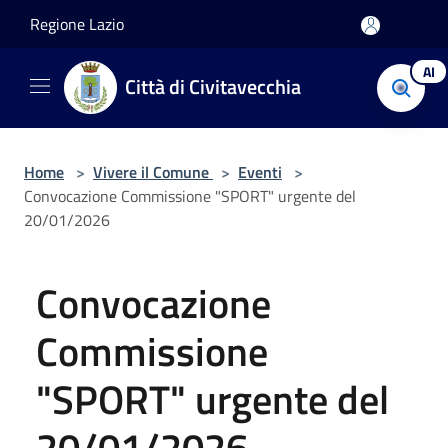
Salta al contenuto principale
Regione Lazio
AI
Città di Civitavecchia
Home
>
Vivere il Comune
>
Eventi
>
Convocazione Commissione "SPORT" urgente del
20/01/2026
Convocazione
Commissione
"SPORT" urgente del
20/01/2026