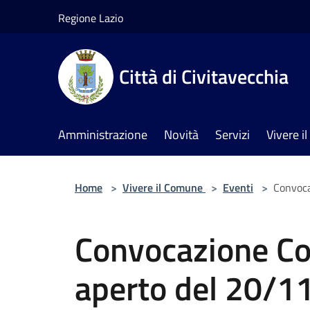
Salta al contenuto principale
Regione Lazio
Città di Civitavecchia
Amministrazione
Novità
Servizi
Vivere 
Home
>
Vivere il Comune
>
Eventi
>
Convoca
Convocazione Co
aperto del 20/1