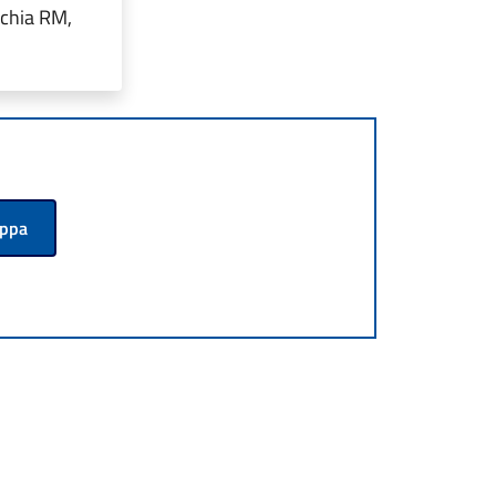
cchia RM,
appa