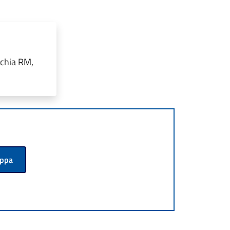
cchia RM,
appa