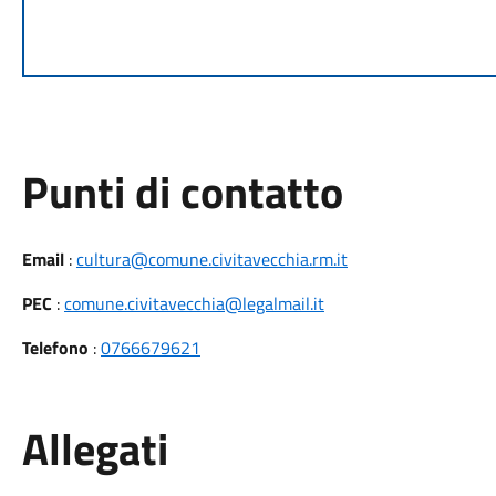
Punti di contatto
Email
:
cultura@comune.civitavecchia.rm.it
PEC
:
comune.civitavecchia@legalmail.it
Telefono
:
0766679621
Allegati