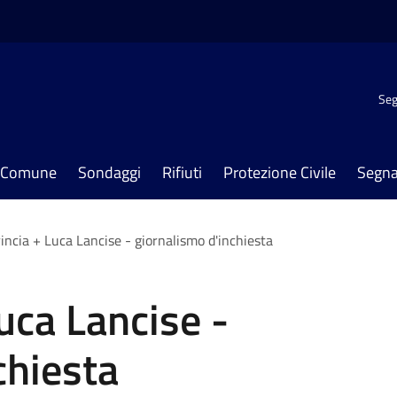
Seg
il Comune
Sondaggi
Rifiuti
Protezione Civile
Segna
rincia + Luca Lancise - giornalismo d'inchiesta
uca Lancise -
chiesta