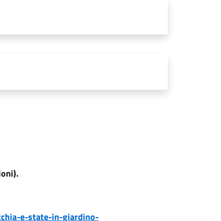
oni).
chia-e-state-in-giardino-