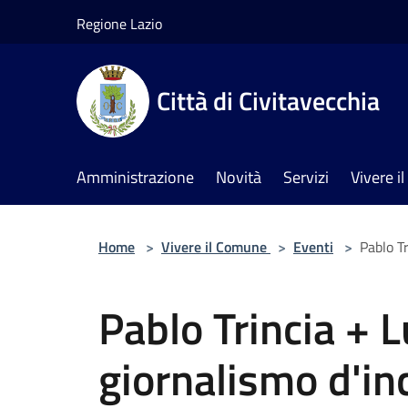
Salta al contenuto principale
Regione Lazio
Città di Civitavecchia
Amministrazione
Novità
Servizi
Vivere 
Home
>
Vivere il Comune
>
Eventi
>
Pablo T
Pablo Trincia + L
giornalismo d'in