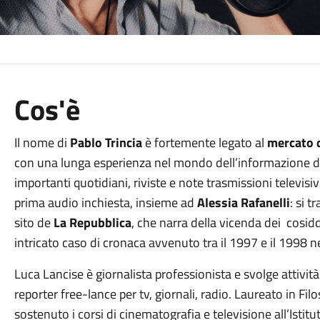
Cos'è
Il nome di
Pablo Trincia
è fortemente legato al
mercato d
con una lunga esperienza nel mondo dell’informazione d
importanti quotidiani, riviste e note trasmissioni televisi
prima audio inchiesta, insieme ad
Alessia Rafanelli
: si tr
sito de
La Repubblica
, che narra della vicenda dei cosidd
intricato caso di cronaca avvenuto tra il 1997 e il 1998 n
Luca Lancise è giornalista professionista e svolge attivit
reporter free-lance per tv, giornali, radio. Laureato in Fil
sostenuto i corsi di cinematografia e televisione all’Istit