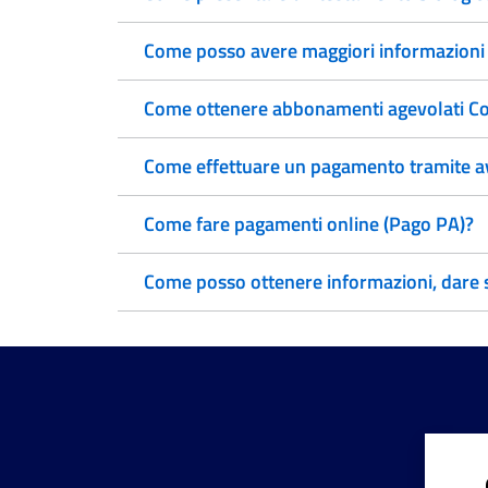
Come posso avere maggiori informazioni su
Come ottenere abbonamenti agevolati Co
Come effettuare un pagamento tramite a
Come fare pagamenti online (Pago PA)?
Come posso ottenere informazioni, dare su