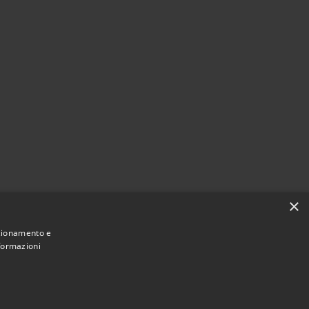
×
nzionamento e
nformazioni