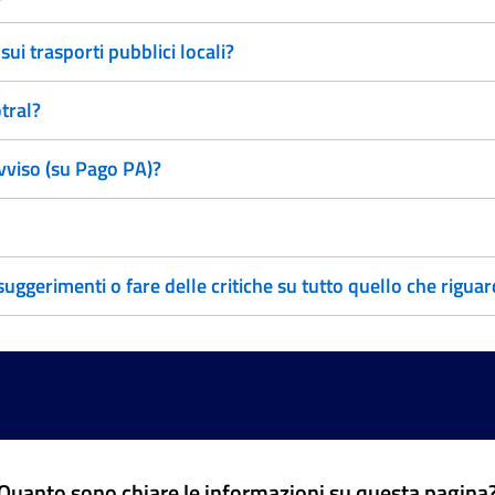
i trasporti pubblici locali?
tral?
vviso (su Pago PA)?
ggerimenti o fare delle critiche su tutto quello che rigua
Quanto sono chiare le informazioni su questa pagina