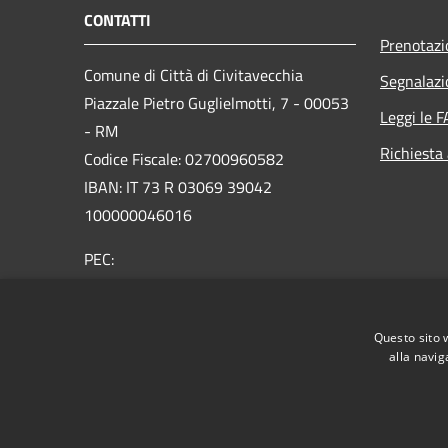
CONTATTI
Prenotaz
Comune di Città di Civitavecchia
Segnalazi
Piazzale Pietro Guglielmotti, 7 - 00053
Leggi le 
- RM
Richiesta
Codice Fiscale: 02700960582
IBAN: IT 73 R 03069 39042
100000046016
PEC:
comune.civitavecchia@legalmail.it
Questo sito 
Portineria comune: +39 0766590237
alla navig