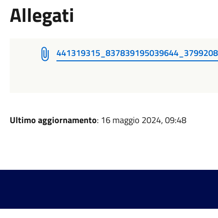
Allegati
441319315_837839195039644_379920
Ultimo aggiornamento
: 16 maggio 2024, 09:48