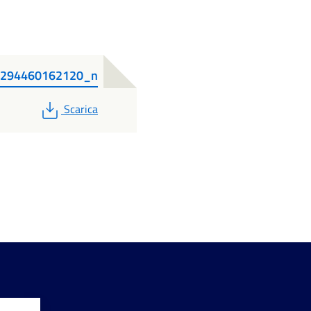
8294460162120_n
PDF
Scarica