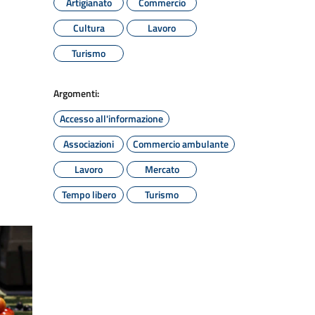
Artigianato
Commercio
Cultura
Lavoro
Turismo
Argomenti:
Accesso all'informazione
Associazioni
Commercio ambulante
Lavoro
Mercato
Tempo libero
Turismo