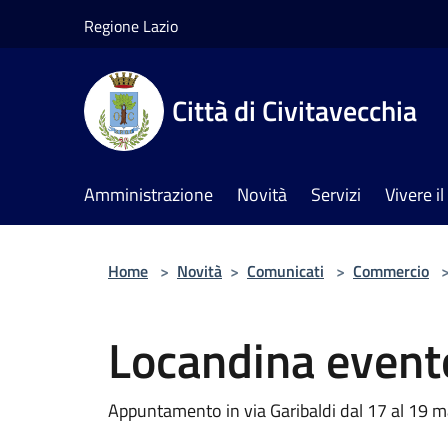
Salta al contenuto principale
Regione Lazio
Città di Civitavecchia
Amministrazione
Novità
Servizi
Vivere 
Home
>
Novità
>
Comunicati
>
Commercio
Locandina event
Appuntamento in via Garibaldi dal 17 al 19 