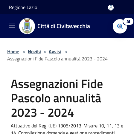
Salta al contenuto principale
Regione Lazio
AI
Città di Civitavecchia
Home
>
Novità
>
Avvisi
>
Assegnazioni Fide Pascolo annualità 2023 - 2024
Assegnazioni Fide
Pascolo annualità
2023 - 2024
Attuativo del Reg. (UE) 1305/2013: Misure 10, 11, 13 e
14. Compilazione domande e gestione procedimenti