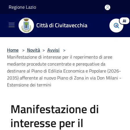
Salta al contenuto principale
Regione Lazio
AI
Città di Civitavecchia
Home
>
Novità
>
Avvisi
>
Manifestazione di interesse per il reperimento di aree
mediante procedute concentrate e perequative da
destinare al Piano di Edilizia Economica e Popolare (2026-
2035) afferente al nuovo Piano di Zona in via Don Milani -
Estensione dei termini
Manifestazione di
interesse per il