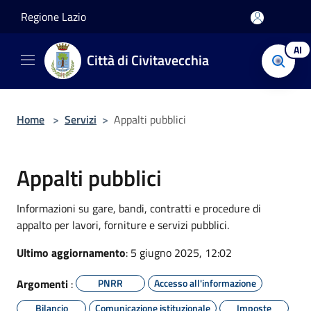
Salta al contenuto principale
Regione Lazio
AI
Città di Civitavecchia
Home
>
Servizi
>
Appalti pubblici
Appalti pubblici
Informazioni su gare, bandi, contratti e procedure di
appalto per lavori, forniture e servizi pubblici.
Ultimo aggiornamento
: 5 giugno 2025, 12:02
Argomenti
:
PNRR
Accesso all'informazione
Bilancio
Comunicazione istituzionale
Imposte