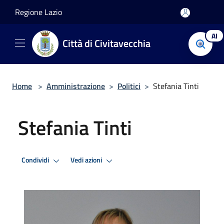
Salta al contenuto principale
Regione Lazio
AI
Città di Civitavecchia
Home
>
Amministrazione
>
Politici
>
Stefania Tinti
Stefania Tinti
Condividi
Vedi azioni