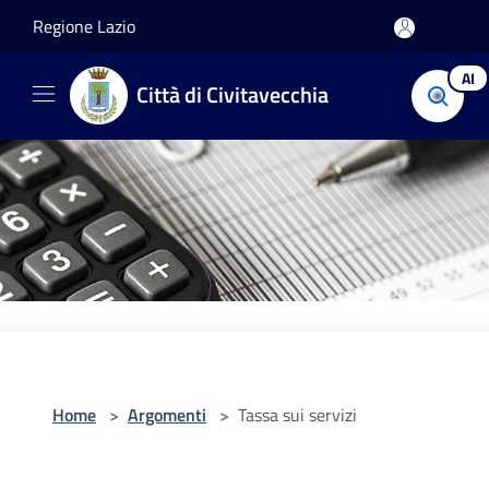
Salta al contenuto principale
Regione Lazio
AI
Città di Civitavecchia
Home
>
Argomenti
>
Tassa sui servizi