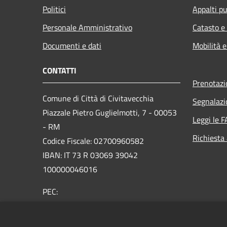
Politici
Appalti pu
Personale Amministrativo
Catasto e
Documenti e dati
Mobilità e
CONTATTI
Prenotaz
Comune di Città di Civitavecchia
Segnalazi
Piazzale Pietro Guglielmotti, 7 - 00053
Leggi le 
- RM
Richiesta
Codice Fiscale: 02700960582
IBAN: IT 73 R 03069 39042
100000046016
PEC:
comune.civitavecchia@legalmail.it