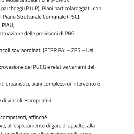
parcheggi (P.U.P), Piani particolareggiati, con
 il Piano Strutturale Comunale (PSC);
, PIAU;
attuazione delle previsioni di PRG
incoli sovraordinati (PTPR PAI – ZPS – Usi
rovazione del PUCG e relative varianti del
 urbanistici, piani complessi di intervento e
di vincoli espropriativi
i competenti, affinché
e, all’espletamento di gare di appalto, alla
ativo collaudo ed alla cessione delle aree;