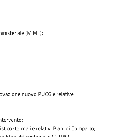
inisteriale (MIMT);
rovazione nuovo PUCG e relative
ntervento;
stico-termali e relativi Piani di Comparto;
no Mobilità sostenibile (PUMS),