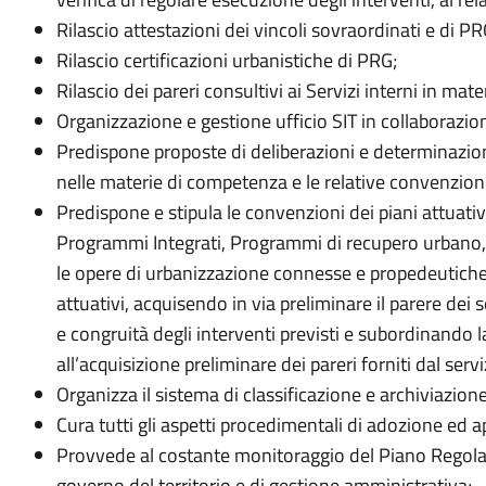
Rilascio attestazioni dei vincoli sovraordinati e di PR
Rilascio certificazioni urbanistiche di PRG;
Rilascio dei pareri consultivi ai Servizi interni in mat
Organizzazione e gestione ufficio SIT in collaborazion
Predispone proposte di deliberazioni e determinazioni
nelle materie di competenza e le relative convenzioni
Predispone e stipula le convenzioni dei piani attuativ
Programmi Integrati, Programmi di recupero urbano, ec
le opere di urbanizzazione connesse e propedeutiche a
attuativi, acquisendo in via preliminare il parere dei
e congruità degli interventi previsti e subordinando l
all’acquisizione preliminare dei pareri forniti dal serv
Organizza il sistema di classificazione e archiviazione
Cura tutti gli aspetti procedimentali di adozione ed a
Provvede al costante monitoraggio del Piano Regolato
governo del territorio e di gestione amministrativa;