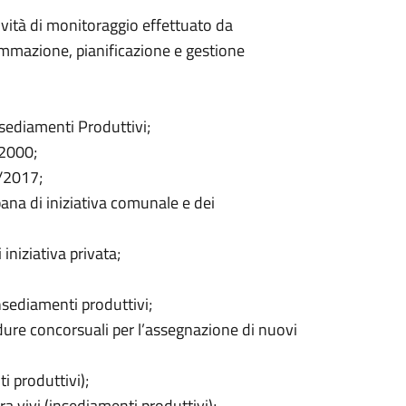
ività di monitoraggio effettuato da
rammazione, pianificazione e gestione
nsediamenti Produttivi;
/2000;
7/2017;
na di iniziativa comunale e dei
iniziativa privata;
nsediamenti produttivi;
dure concorsuali per l’assegnazione di nuovi
i produttivi);
ra vivi (insediamenti produttivi);