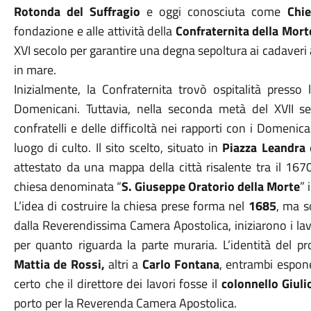
Rotonda del Suffragio
e oggi conosciuta come
Chi
fondazione e alle attività della
Confraternita della Mort
XVI secolo per garantire una degna sepoltura ai cadaveri 
in mare.
Inizialmente, la Confraternita trovò ospitalità presso
Domenicani. Tuttavia, nella seconda metà del XVII s
confratelli e delle difficoltà nei rapporti con i Domenic
luogo di culto. Il sito scelto, situato in
Piazza Leandra
e
attestato da una mappa della città risalente tra il 167
chiesa denominata “
S. Giuseppe Oratorio della Morte
” 
L’idea di costruire la chiesa prese forma nel
1685
, ma s
dalla Reverendissima Camera Apostolica, iniziarono i la
per quanto riguarda la parte muraria. L’identità del pro
Mattia de Rossi,
altri a
Carlo Fontana
, entrambi espone
certo che il direttore dei lavori fosse il
colonnello Giuli
porto per la Reverenda Camera Apostolica.