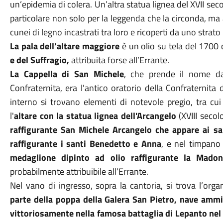
un’epidemia di colera. Un’altra statua lignea del XVII seco
particolare non solo per la leggenda che la circonda, ma
cunei di legno incastrati tra loro e ricoperti da uno strato
La pala dell’altare maggiore
è un olio su tela del 1700
e del Suffragio,
attribuita forse all’Errante.
La Cappella di San Michele
, che prende il nome da
Confraternita, era l'antico oratorio della Confraternita
interno si trovano elementi di notevole pregio, tra cui
l'
altare con la statua lignea dell'Arcangelo
(XVIII secol
raffigurante San Michele Arcangelo che appare ai s
raffigurante i santi Benedetto e Anna
, e nel timpano 
medaglione dipinto ad olio raffigurante la Mad
probabilmente attribuibile all’Errante.
Nel vano di ingresso, sopra la cantoria, si trova l’org
parte della poppa della Galera San Pietro, nave ammi
vittoriosamente nella famosa battaglia di Lepanto nel