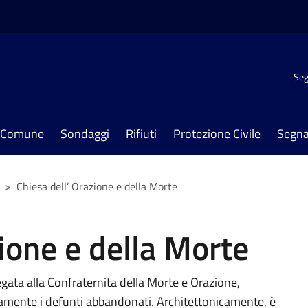
Seg
il Comune
Sondaggi
Rifiuti
Protezione Civile
Segna
>
Chiesa dell’ Orazione e della Morte
zione e della Morte
egata alla Confraternita della Morte e Orazione,
osamente i defunti abbandonati. Architettonicamente, è