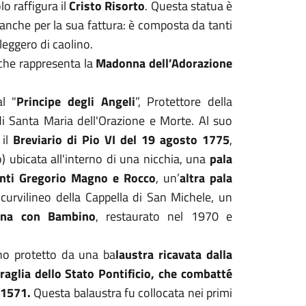
lo raffigura il
Cristo Risorto
. Questa statua è
 anche per la sua fattura: è composta da tanti
 leggero di caolino.
 che rappresenta la
Madonna dell’Adorazione
l "
Principe degli Angeli
”, Protettore della
 di Santa Maria dell'Orazione e Morte. Al suo
 il
Breviario di Pio VI del 19 agosto 1775
,
o) ubicata all'interno di una nicchia, una
pala
anti Gregorio Magno e Rocco
, un’
altra pala
curvilineo della Cappella di San Michele, un
onna con Bambino
, restaurato nel 1970 e
ano protetto da una ba
laustra ricavata dalla
raglia dello Stato Pontificio, che combatté
 1571.
Questa balaustra fu collocata nei primi