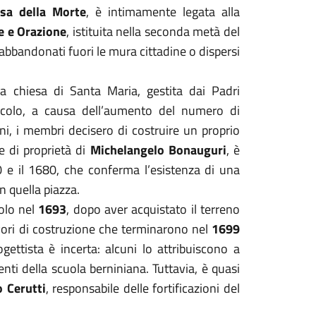
esa della Morte
, è intimamente legata alla
e e Orazione
, istituita nella seconda metà del
abbandonati fuori le mura cittadine o dispersi
 la chiesa di Santa Maria, gestita dai Padri
ecolo, a causa dell’aumento del numero di
ani, i membri decisero di costruire un proprio
 di proprietà di
Michelangelo Bonauguri
, è
0 e il 1680, che conferma l’esistenza di una
in quella piazza.
olo nel
1693
, dopo aver acquistato il terreno
vori di costruzione che terminarono nel
1699
gettista è incerta: alcuni lo attribuiscono a
nti della scuola berniniana. Tuttavia, è quasi
o Cerutti
, responsabile delle fortificazioni del