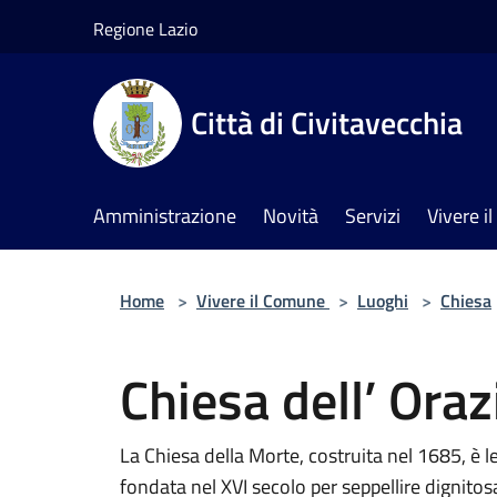
Salta al contenuto principale
Regione Lazio
Città di Civitavecchia
Amministrazione
Novità
Servizi
Vivere 
Home
>
Vivere il Comune
>
Luoghi
>
Chiesa
Chiesa dell’ Ora
La Chiesa della Morte, costruita nel 1685, è l
fondata nel XVI secolo per seppellire dignit