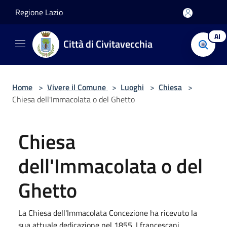
Salta al contenuto principale
Regione Lazio
AI
Città di Civitavecchia
Home
>
Vivere il Comune
>
Luoghi
>
Chiesa
>
Chiesa dell'Immacolata o del Ghetto
Chiesa
dell'Immacolata o del
Ghetto
La Chiesa dell'Immacolata Concezione ha ricevuto la
sua attuale dedicazione nel 1855. I francescani