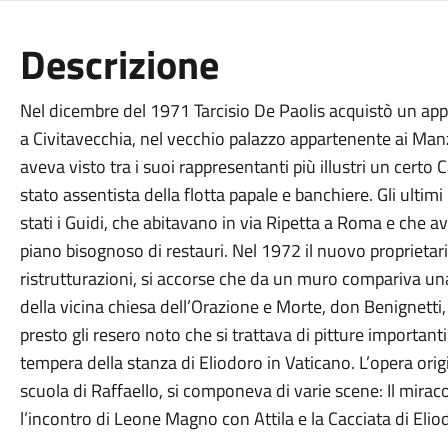
Descrizione
Nel dicembre del 1971 Tarcisio De Paolis acquistò un app
a Civitavecchia, nel vecchio palazzo appartenente ai Manz
aveva visto tra i suoi rappresentanti più illustri un certo C
stato assentista della flotta papale e banchiere. Gli ultim
stati i Guidi, che abitavano in via Ripetta a Roma e che 
piano bisognoso di restauri. Nel 1972 il nuovo proprieta
ristrutturazioni, si accorse che da un muro compariva una
della vicina chiesa dell’Orazione e Morte, don Benignetti,
presto gli resero noto che si trattava di pitture important
tempera della stanza di Eliodoro in Vaticano. L’opera origin
scuola di Raffaello, si componeva di varie scene: Il miraco
l’incontro di Leone Magno con Attila e la Cacciata di Elio