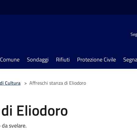
Seg
il Comune
Sondaggi
Rifiuti
Protezione Civile
Segna
di Cultura
>
Affreschi stanza di Eliodoro
 di Eliodoro
 da svelare.