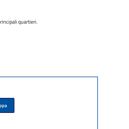
ncipali quartieri.
appa