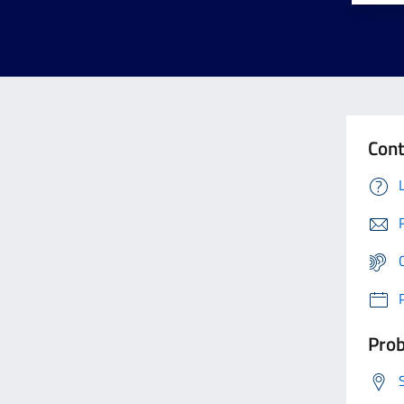
Cont
Prob