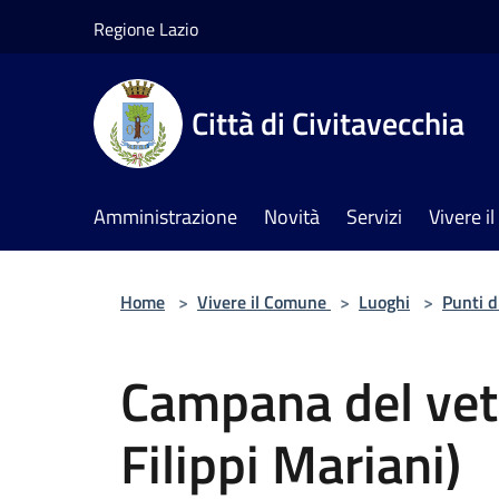
Salta al contenuto principale
Regione Lazio
Città di Civitavecchia
Amministrazione
Novità
Servizi
Vivere 
Home
>
Vivere il Comune
>
Luoghi
>
Punti d
Campana del vetr
Filippi Mariani)