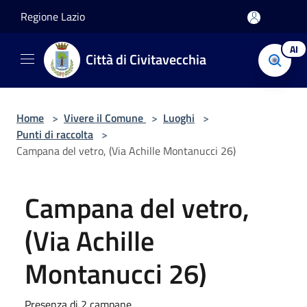
Salta al contenuto principale
Regione Lazio
AI
Città di Civitavecchia
Home
>
Vivere il Comune
>
Luoghi
>
Punti di raccolta
>
Campana del vetro, (Via Achille Montanucci 26)
Campana del vetro,
(Via Achille
Montanucci 26)
Presenza di 2 campane.