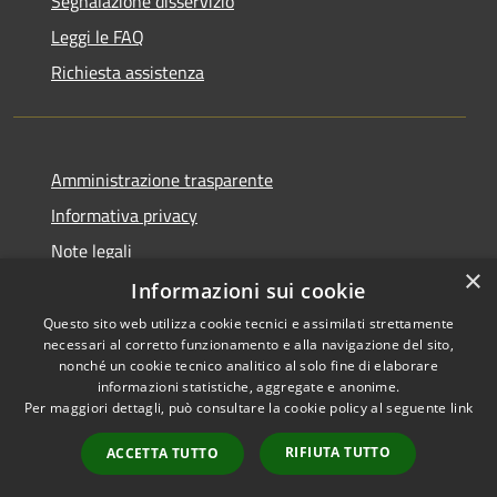
Segnalazione disservizio
Leggi le FAQ
Richiesta assistenza
Amministrazione trasparente
Informativa privacy
Note legali
×
Dichiarazione di accessibilità
Informazioni sui cookie
Questo sito web utilizza cookie tecnici e assimilati strettamente
necessari al corretto funzionamento e alla navigazione del sito,
nonché un cookie tecnico analitico al solo fine di elaborare
informazioni statistiche, aggregate e anonime.
RSS
Copyright © 2026 • Città di
Per maggiori dettagli, può consultare la cookie policy al seguente
link
Accessibilità
Civitavecchia • Powered by
Privacy
Municipium
Accesso
•
RIFIUTA TUTTO
ACCETTA TUTTO
Cookie
redazione