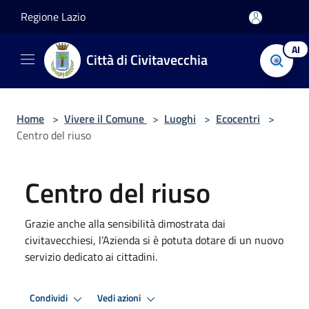
Salta al contenuto principale
Regione Lazio
AI
Città di Civitavecchia
Home
>
Vivere il Comune
>
Luoghi
>
Ecocentri
>
Centro del riuso
Centro del riuso
Grazie anche alla sensibilità dimostrata dai
civitavecchiesi, l’Azienda si è potuta dotare di un nuovo
servizio dedicato ai cittadini.
Condividi
Vedi azioni