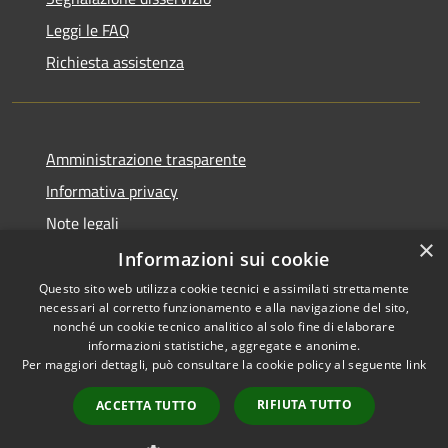
Leggi le FAQ
Richiesta assistenza
Amministrazione trasparente
Informativa privacy
Note legali
×
Dichiarazione di accessibilità
Informazioni sui cookie
Questo sito web utilizza cookie tecnici e assimilati strettamente
necessari al corretto funzionamento e alla navigazione del sito,
nonché un cookie tecnico analitico al solo fine di elaborare
informazioni statistiche, aggregate e anonime.
RSS
Copyright © 2026 • Città di
Per maggiori dettagli, può consultare la cookie policy al seguente
link
Accessibilità
Civitavecchia • Powered by
Privacy
Municipium
Accesso
•
RIFIUTA TUTTO
ACCETTA TUTTO
Cookie
redazione