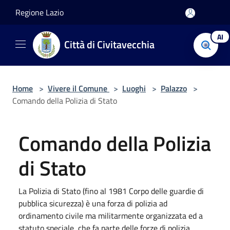
Salta al contenuto principale
Regione Lazio
AI
Città di Civitavecchia
Home
>
Vivere il Comune
>
Luoghi
>
Palazzo
>
Comando della Polizia di Stato
Comando della Polizia
di Stato
La Polizia di Stato (fino al 1981 Corpo delle guardie di
pubblica sicurezza) è una forza di polizia ad
ordinamento civile ma militarmente organizzata ed a
statuto speciale, che fa parte delle forze di polizia