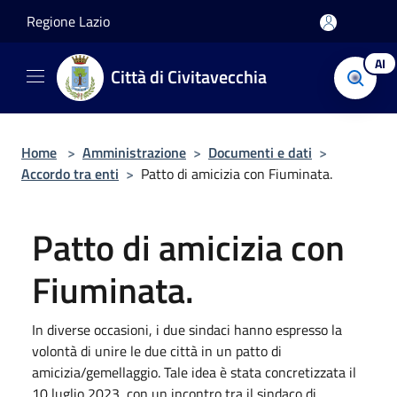
Salta al contenuto principale
Regione Lazio
AI
Città di Civitavecchia
Home
>
Amministrazione
>
Documenti e dati
>
Accordo tra enti
>
Patto di amicizia con Fiuminata.
Patto di amicizia con
Fiuminata.
In diverse occasioni, i due sindaci hanno espresso la
volontà di unire le due città in un patto di
amicizia/gemellaggio. Tale idea è stata concretizzata il
10 luglio 2023, con un incontro tra il sindaco di