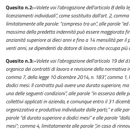
Quesito n.2:
«Volete voi l’abrogazione dell’articolo 8 della 
licenziamenti individuali”, come sostituito dall’art. 2, comm
limitatamente alle parole: “compreso tra un”, alle parole “ed
massima della predetta indennità può essere maggiorata fino
anzianità superiore ai dieci anni e fino a 14 mensilità per il
venti anni, se dipendenti da datore di lavoro che occupa più di
Quesito n.3:
«Volete voi l’abrogazione dell’articolo 19 del d
organica dei contratti di lavoro e revisione della normativa i
comma 7, della legge 10 dicembre 2014, n. 183”, comma 1, l
dodici mesi. Il contratto può avere una durata superiore, ma
una delle seguenti condizioni”, alle parole “in assenza delle pre
collettivi applicati in azienda, e comunque entro il 31 dicem
organizzativa e produttiva individuate dalle parti;” e alle pa
parole “di durata superiore a dodici mesi” e alle parole “dal
mesi”; comma 4, limitatamente alle parole “,in caso di rinnovo