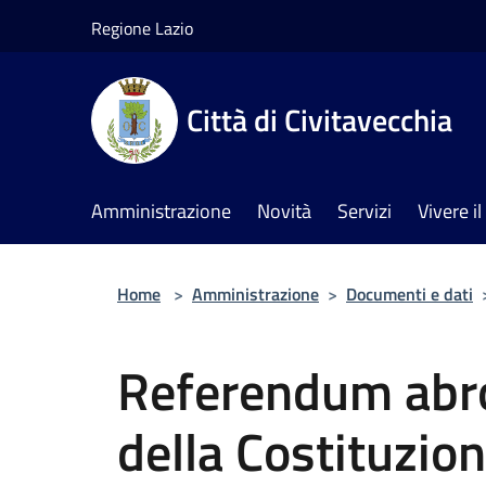
Salta al contenuto principale
Regione Lazio
Città di Civitavecchia
Amministrazione
Novità
Servizi
Vivere 
Home
>
Amministrazione
>
Documenti e dati
Referendum abrog
della Costituzio