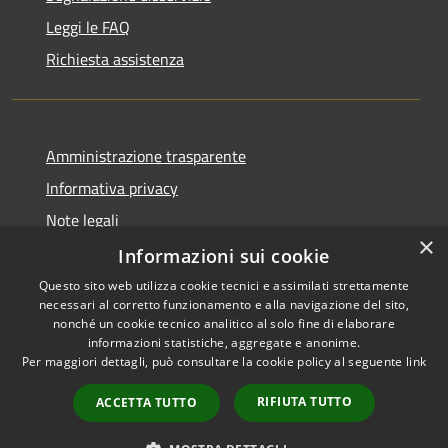
Leggi le FAQ
Richiesta assistenza
Amministrazione trasparente
Informativa privacy
Note legali
×
Dichiarazione di accessibilità
Informazioni sui cookie
Questo sito web utilizza cookie tecnici e assimilati strettamente
necessari al corretto funzionamento e alla navigazione del sito,
nonché un cookie tecnico analitico al solo fine di elaborare
informazioni statistiche, aggregate e anonime.
RSS
Copyright © 2026 • Città di
Per maggiori dettagli, può consultare la cookie policy al seguente
link
Accessibilità
Civitavecchia • Powered by
Privacy
Municipium
Accesso
•
RIFIUTA TUTTO
ACCETTA TUTTO
Cookie
redazione