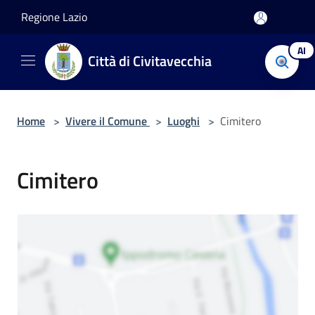
Salta al contenuto principale
Regione Lazio
AI
Città di Civitavecchia
Home
>
Vivere il Comune
>
Luoghi
>
Cimitero
Cimitero