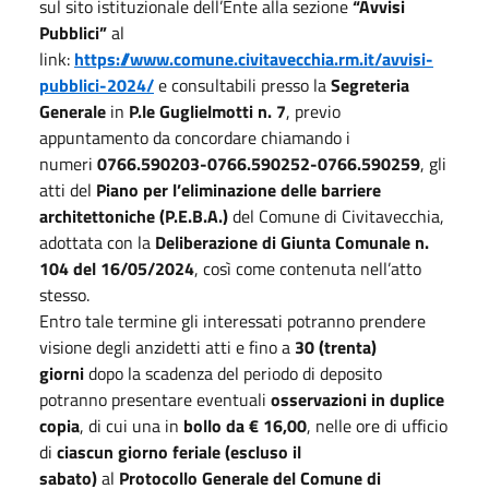
sul sito istituzionale dell’Ente alla sezione
“Avvisi
Pubblici”
al
link:
https://www.comune.civitavecchia.rm.it/avvisi-
pubblici-2024/
e consultabili presso la
Segreteria
Generale
in
P.le Guglielmotti n. 7
, previo
appuntamento da concordare chiamando i
numeri
0766.590203-0766.590252-0766.590259
, gli
atti del
Piano per l’eliminazione delle barriere
architettoniche (P.E.B.A.)
del Comune di Civitavecchia,
adottata con la
Deliberazione di Giunta Comunale n.
104 del 16/05/2024
, così come contenuta nell’atto
stesso.
Entro tale termine gli interessati potranno prendere
visione degli anzidetti atti e fino a
30 (trenta)
giorni
dopo la scadenza del periodo di deposito
potranno presentare eventuali
osservazioni in duplice
copia
, di cui una in
bollo da € 16,00
, nelle ore di ufficio
di
ciascun giorno feriale (escluso il
sabato)
al
Protocollo Generale del Comune di