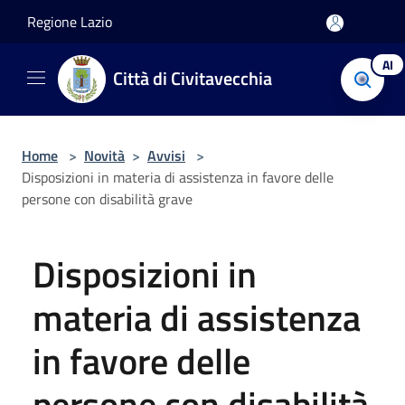
Salta al contenuto principale
Regione Lazio
AI
Città di Civitavecchia
Home
>
Novità
>
Avvisi
>
Disposizioni in materia di assistenza in favore delle
persone con disabilità grave
Disposizioni in
materia di assistenza
in favore delle
persone con disabilità