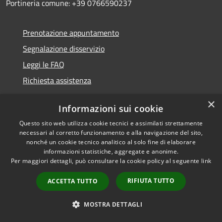
Portineria comune: +39 0766590237
Prenotazione appuntamento
Segnalazione disservizio
Leggi le FAQ
Richiesta assistenza
×
Informazioni sui cookie
Questo sito web utilizza cookie tecnici e assimilati strettamente
Amministrazione trasparente
necessari al corretto funzionamento e alla navigazione del sito,
nonché un cookie tecnico analitico al solo fine di elaborare
Informativa privacy
informazioni statistiche, aggregate e anonime.
Note legali
Per maggiori dettagli, può consultare la cookie policy al seguente
link
Dichiarazione di accessibilità
RIFIUTA TUTTO
ACCETTA TUTTO
MOSTRA DETTAGLI